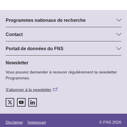
Programmes nationaux de recherche
Vous trouverez ici des informations sur tous les Programmes
nationaux de recherche (PNR) :
Contact
Manager du programme
Tous les PNR
Dr Stephanie Schönholzer, SNF
Portail de données du FNS
Tél.: +
Vous trouverez ici des informations complètes sur les projets de
22
recherche et les subsides approuvés par le FNS.
Newsletter
E-Mail:
Vous pouvez demander à recevoir régulièrement la newsletter
Recherche de projets
Programmes.
S’abonner à la newsletter
© FNS 2026
Disclaimer
Impressum