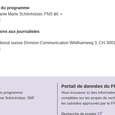
 du programme
anie Marie Schönholzer, FNS
tél: +
:
ions aux journalistes
tional suisse
Division Communication
Wildhainweg 3, CH-300
:
Portail de données du 
du programme
Vous trouverez ici des informatio
nie Schönholzer, SNF
complètes sur les projets de rec
les subsides approuvés par le F
Recherche de projets