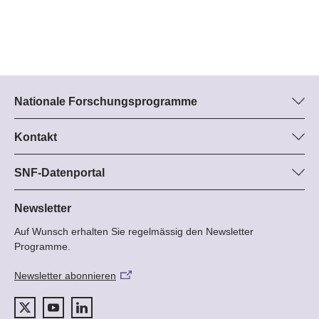
Nationale Forschungsprogramme
Hier finden Sie Informationen zu allen Nationalen
Forschungsprogrammen (NFP):
Kontakt
Programm-Managerin
Alle NFP
Dr. Stephanie Schönholzer, SNF
SNF-Datenportal
Tel.: +
Hier finden Sie umfangreiche Informationen zu den vom SNF
22
geförderten Projekten.
Newsletter
E-Mail:
Auf Wunsch erhalten Sie regelmässig den Newsletter
Zum Datenportal
Programme.
Newsletter abonnieren