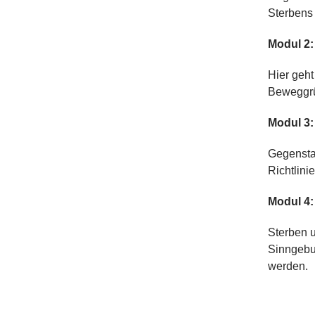
Sterbens 
Modul 2:
Hier geh
Beweggrü
Modul 3
Gegensta
Richtlini
Modul 4: 
Sterben u
Sinngebun
werden.