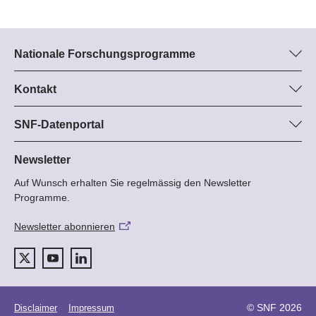
Nationale Forschungsprogramme
Hier finden Sie Informationen zu allen Nationalen
Forschungsprogrammen (NFP):
Kontakt
Programm-Managerin
Alle NFP
Dr. Stephanie Schönholzer, SNF
SNF-Datenportal
Tel.: +
Hier finden Sie umfangreiche Informationen zu den vom SNF
22
geförderten Projekten.
Newsletter
E-Mail:
Auf Wunsch erhalten Sie regelmässig den Newsletter
Zum Datenportal
Programme.
Newsletter abonnieren
© SNF 2026
Disclaimer
Impressum