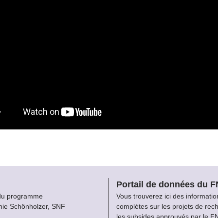
Portail de données du 
du programme
Vous trouverez ici des informatio
nie Schönholzer, SNF
complètes sur les projets de rec
les subsides approuvés par le F