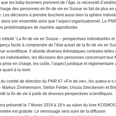
que les baby-boomers prennent de l’âge, la nécessité d’amélior
charge des personnes en fin de vie en Suisse se fait de plus en 
. Les décisions à prendre touchent aussi bien la sphère individ
é dans son ensemble ainsi que l’aspect organisationnel. Le PN
es problématiques de manière approfondie.
 intitulé "La fin de vie en Suisse – perspectives individuelles et
aperçu facile à comprendre de l’état actuel de la fin de vie en Su
vue scientifique. Il aborde diverses thématiques centrales telles
es individuelles, les décisions des personnes concernant leur fi
la prise en charge, les coûts, l’aspect juridique et réglementaire 
x quant à la mort.
u comité de direction du PNR 67 «Fin de vie», les auteur-e-s 
 Markus Zimmermann, Stefan Felder, Ursula Streckeisen et Brig
rdé la fin de vie à partir de diverses perspectives scientifiques.
sera présenté le 7 février 2019 à 18 h au salon du livre KOSMOS
entrée est gratuite. Le vernissage sera suivi de la diffusion