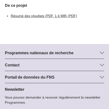
De ce projet
Résumé des résultats (PDF, 1.4 MB)
(PDF)
Programmes nationaux de recherche
Vous trouverez ici des informations sur tous les Programmes
nationaux de recherche (PNR) :
Contact
Manager du programme
Tous les PNR
Dr Stephanie Schönholzer, SNF
Portail de données du FNS
Tél.: +
Vous trouverez ici des informations complètes sur les projets de
22
recherche et les subsides approuvés par le FNS.
Newsletter
E-Mail:
Vous pouvez demander à recevoir régulièrement la newsletter
Recherche de projets
Programmes.