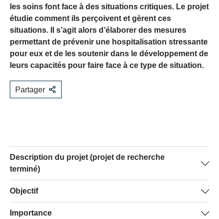
les soins font face à des situations critiques. Le projet
étudie comment ils perçoivent et gèrent ces
situations. Il s’agit alors d’élaborer des mesures
permettant de prévenir une hospitalisation stressante
pour eux et de les soutenir dans le développement de
leurs capacités pour faire face à ce type de situation.
Partager
Description du projet (projet de recherche
terminé)
De nombreuses personnes en fin de vie souhaitent
Objectif
pouvoir passer leurs derniers jours chez elles. Les
Le projet examine les situations critiques qui se
Importance
proches, connaissances et amis s’investissent souvent