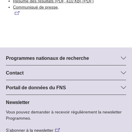
Résumé des résultats (PDF, 410 KB)
(PDF)
Communiqué de presse,
Programmes nationaux de recherche
Vous trouverez ici des informations sur tous les Programmes
nationaux de recherche (PNR) :
Contact
Manager du programme
Tous les PNR
Dr Stephanie Schönholzer, SNF
Portail de données du FNS
Tél.: +
Vous trouverez ici des informations complètes sur les projets de
22
recherche et les subsides approuvés par le FNS.
Newsletter
E-Mail:
Vous pouvez demander à recevoir régulièrement la newsletter
Recherche de projets
Programmes.
S’abonner à la newsletter