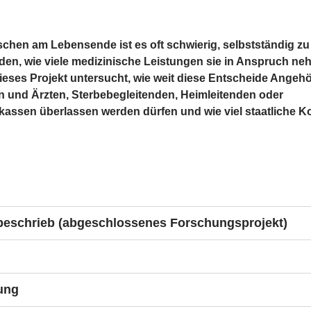
chen am Lebensende ist es oft schwierig, selbstständig zu
den, wie viele medizinische Leistungen sie in Anspruch n
Dieses Projekt untersucht, wie weit diese Entscheide Angehö
n und Ärzten, Sterbebegleitenden, Heimleitenden oder
assen überlassen werden dürfen und wie viel staatliche Ko
beschrieb (abgeschlossenes Forschungsprojekt)
, die zusammen mit sterbenden Menschen oder an ihrer Stelle 
rlängernde oder lebensverkürzende Massnahmen entscheiden
ne grosse Verantwortung. Das Recht entlastet sie gegenwärtig n
kt soll aus rechtswissenschaftlicher Perspektive aufzeigen, wie
ung
rantwortung, da klare Entscheidungskriterien fehlen. Zugleich s
echte auf Leben und Integrität, auf Selbstbestimmung sowie a