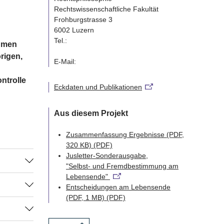
Rechtswissenschaftliche Fakultät
Frohburgstrasse 3
6002 Luzern
Tel.:
ehmen
rigen,
E-Mail:
ntrolle
Eckdaten und Publikationen
Aus diesem Projekt
Zusammenfassung Ergebnisse (PDF,
320 KB)
(PDF)
Jusletter-Sonderausgabe,
"Selbst- und Fremdbestimmung am
Lebensende"
über
Entscheidungen am Lebensende
 müssen,
(PDF, 1 MB)
(PDF)
icht in
 die
ind die im
uf