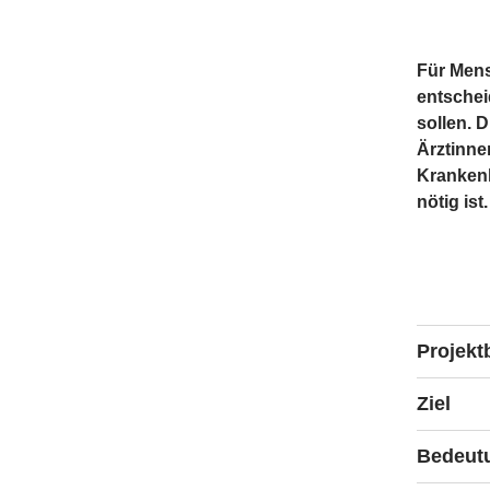
Für Mens
entschei
sollen. 
Ärztinne
Krankenk
nötig ist.
Projekt
Personen
Ziel
lebensve
tragen ei
Das Proje
Bedeut
dieser Ve
Menschenr